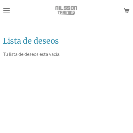
Ir
al
contenido
principal
Lista de deseos
Tu lista de deseos esta vacía.